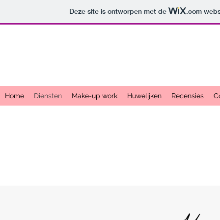
Deze site is ontworpen met de
.com
websi
Home
Diensten
Make-up work
Huwelijken
Recensies
C