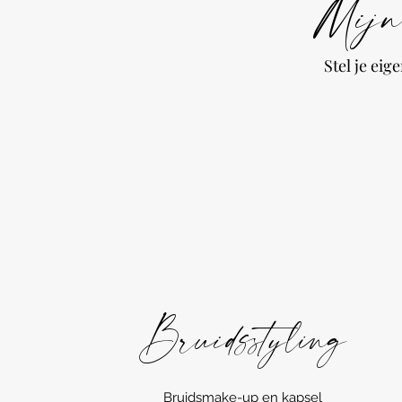
Mijn
Stel je ei
Bruidsstyling
Bruidsmake-up en kapsel